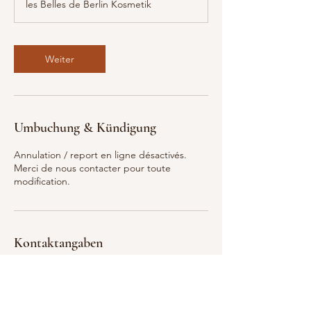
les Belles de Berlin Kosmetik
d
4
5
M
Weiter
i
n
.
Umbuchung & Kündigung
Annulation / report en ligne désactivés.
Merci de nous contacter pour toute
modification.
Kontaktangaben
Monumentenstraße 1, Berlin, Germany
+ 017638648226
lesbellesdeberlin.kosmetik@yahoo.com