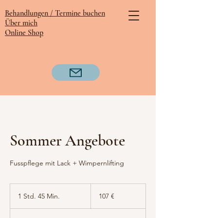
Behandlungen /
Termine buchen
Über mich
Online Shop
Sommer Angebote
Fusspflege mit Lack + Wimpernlifting
107
Euro
1 Std. 45 Min.
1
107 €
S
t