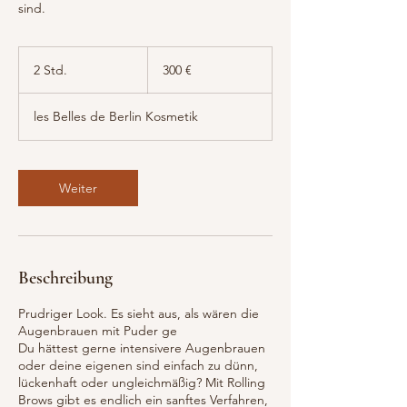
sind.
300
Euro
2 Std.
2
300 €
S
t
les Belles de Berlin Kosmetik
d
.
Weiter
Beschreibung
Prudriger Look. Es sieht aus, als wären die
Augenbrauen mit Puder ge
Du hättest gerne intensivere Augenbrauen
oder deine eigenen sind einfach zu dünn,
lückenhaft oder ungleichmäßig? Mit Rolling
Brows gibt es endlich ein sanftes Verfahren,