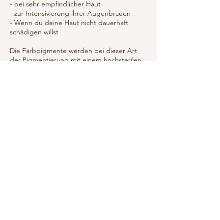
- bei sehr empfindlicher Haut
- zur Intensivierung ihrer Augenbrauen
- Wenn du deine Haut nicht dauerhaft
schädigen willst
Die Farbpigmente werden bei dieser Art
der Pigmentierung mit einem hochsterilen
Micro-Roller nur sehr oberflächlich in die
Haut eingebracht, was als Ergebnis eine
pudrige Schattierung erzeugt.
Eine frische Puderschattierung ist im
Anschluss an die Behandlung natürlich
deutlich intensiver, als wenn sie verheilt ist-
also nicht erschrecken am Anfang ;-) Das
wird langsam hübscher und pudriger. Der
Körper verstoffwechselt die natürliche Farbe
im Laufe der Zeit, deswegen geht man von
einer Haltbarkeit von 6 bis 12 Monaten.
Umbuchung & Kündigung