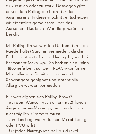
bei jeder gleich aussehen. Oder zu plakativ,
zu künstlich oder zu stark. Deswegen gibt
es vor dem Rolling die Prozedur des
Ausmessens. In diesem Schritt entscheiden
wir eigentlich gemeinsam über das
Aussehen. Das letzte Wort liegt natürlich
bei dir.
Mit Rolling Brows werden Narben durch das
(wiederholte) Stechen vermieden, da die
Farbe nicht so tief in die Haut geht, wie bei
Permanent Make-Up. Die Farben sind keine
Tätowierfarben, sondern REACh-konforme
Mineralfarben. Damit sind sie auch für
Schwangere geeignet und potentielle
Allergien werden vermieden
Für wen eignen sich Rolling Brows?
- bei dem Wunsch nach einem natürlichen
Augenbrauen-Make-Up, um das du dich
nicht täglich kümmern musst
- zum Einstieg, wenn du kein Microblading
oder PMU willst
- für jeden Hauttyp von hell bis dunkel