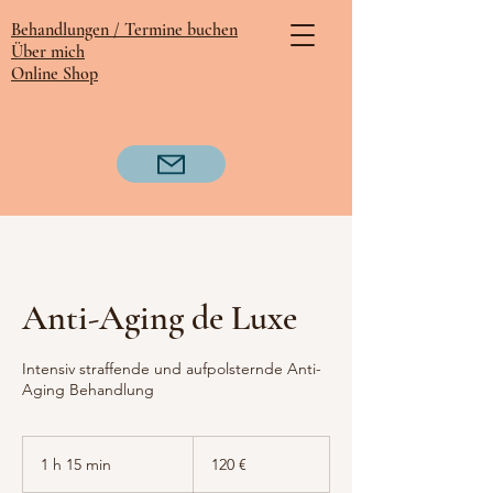
Behandlungen /
Termine buchen
Über mich
Online Shop
Anti-Aging de Luxe
Intensiv straffende und aufpolsternde Anti-
Aging Behandlung
120
euros
1 h 15 min
1
120 €
1