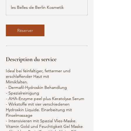
5
les Belles de Berlin Kosmetik
m
i
n
Réserver
Description du service
Ideal bei feinfaltiger, fettarmer und
erschlaffender Haut mit
Mimikfalten.
- Dermafil-Hydroskin Behandlung
- Spezialreinigung
- AHA-Enzyme peel plus Keratolyse Serum
- Wirkstoffe mit vier verschiedenen
Hydroskin Liquide. Einarbeitung mit
Pinselmassage
- Intensivieren mit Spezial Vlies-Maske.
Vitamin Gold und Feuchtigkeit Gel Maske