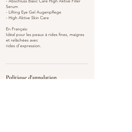
- Abschluss Basic Care High Aktive Filler
Serum
- Lifting Eye Gel Augenpflege
- High Aktive Skin Care
En Français:
Idéal pour les peaux à rides fines, maigres
et relâchées avec
rides d'expression.
Politique d'annulation
Annulation / report en ligne désactivés.
Merci de nous contacter pour toute
modification.
Coordonnées